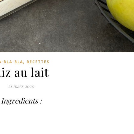
,
A-BLA-BLA
RECETTES
iz au lait
21 mars 2020
Ingredients :