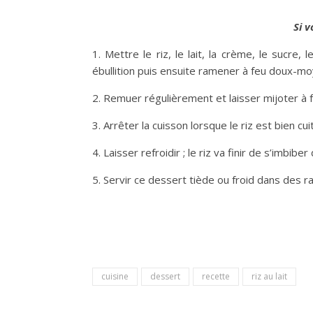
Si v
1. Mettre le riz, le lait, la crème, le sucre,
ébullition puis ensuite ramener à feu doux-moye
2. Remuer régulièrement et laisser mijoter à
3. Arrêter la cuisson lorsque le riz est bien cui
4. Laisser refroidir ; le riz va finir de s’imbiber
5. Servir ce dessert tiède ou froid dans des 
cuisine
dessert
recette
riz au lait