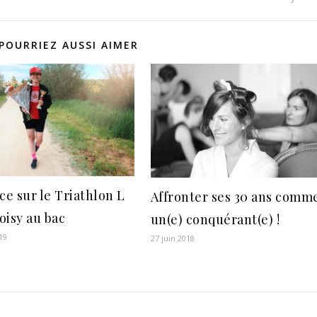
POURRIEZ AUSSI AIMER
ce sur le Triathlon L
Affronter ses 30 ans comm
oisy au bac
un(e) conquérant(e) !
19
27 juin 2018