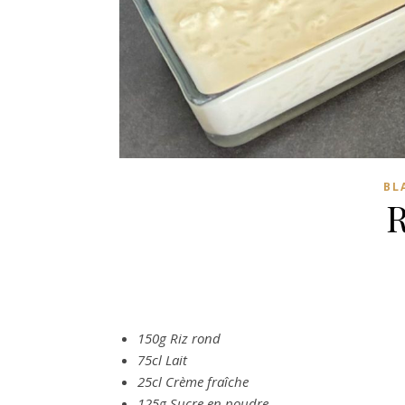
BL
R
150g Riz rond
75cl Lait
25cl Crème fraîche
125g Sucre en poudre