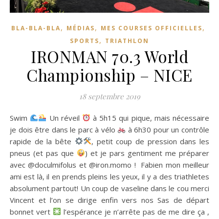
,
,
,
BLA-BLA-BLA
MÉDIAS
MES COURSES OFFICIELLES
,
SPORTS
TRIATHLON
IRONMAN 70.3 World
Championship – NICE
18 septembre 2019
Swim
Un réveil
à 5h15 qui pique, mais nécessaire
je dois être dans le parc à vélo
à 6h30 pour un contrôle
rapide de la bête
, petit coup de pression dans les
pneus (et pas que
) et je pars gentiment me préparer
avec @doculmifolus et @iron.momo ! Fabien mon meilleur
ami est là, il en prends pleins les yeux, il y a des triathletes
absolument partout! Un coup de vaseline dans le cou merci
Vincent et l’on se dirige enfin vers nos Sas de départ
bonnet vert
l’espérance je n’arrête pas de me dire ça ,