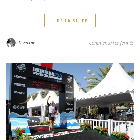
LIRE LA SUITE
su
Séverine
Commentaires fermés