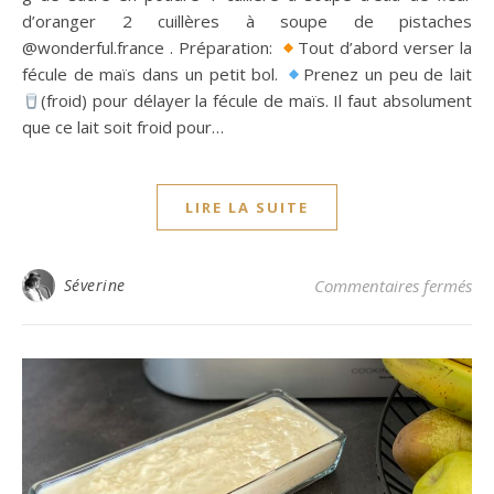
d’oranger 2 cuillères à soupe de pistaches
@wonderful.france . Préparation:
Tout d’abord verser la
fécule de maïs dans un petit bol.
Prenez un peu de lait
(froid) pour délayer la fécule de maïs. Il faut absolument
que ce lait soit froid pour…
LIRE LA SUITE
su
Séverine
Commentaires fermés